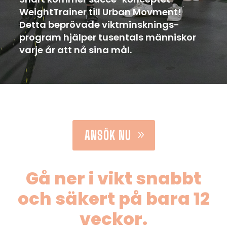
WeightTrainer till Urban Movment!
Detta beprövade viktminsknings-
program hjälper tusentals människor
varje år att nå sina mål.
ANSÖK NU
Gå ner i vikt snabbt
och säkert på bara 12
veckor.