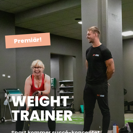
Premiär!
WEIGHT
TRAINER
Snart kommer succé-konceptet